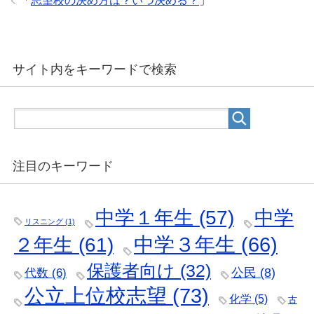
「
志望校の決め方は？いつ決める？
」
サイト内をキーワードで検索
注目のキーワード
中学
中学１年生
(57)
リスニング
(1)
２年生
(61)
中学３年生
(66)
保護者向け
(32)
公民
(8)
代数
(6)
公立上位校志望
(73)
化学
(5)
古