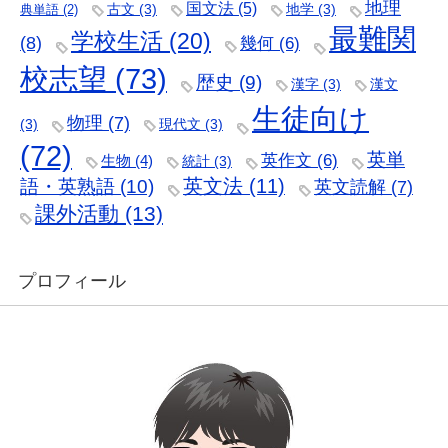
地理
国文法
(5)
古文
(3)
地学
(3)
典単語
(2)
最難関
学校生活
(20)
(8)
幾何
(6)
校志望
(73)
歴史
(9)
漢字
(3)
漢文
生徒向け
物理
(7)
(3)
現代文
(3)
(72)
英単
英作文
(6)
生物
(4)
統計
(3)
語・英熟語
(10)
英文法
(11)
英文読解
(7)
課外活動
(13)
プロフィール