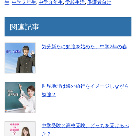
生
,
中学２年生
,
中学３年生
,
学校生活
,
保護者向け
関連記事
気分新たに勉強を始めた、中学2年の春
世界地理は海外旅行をイメージしながら
勉強？
中学受験と高校受験、どっちを受けるべ
き？