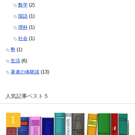
数学
(2)
国語
(1)
理科
(1)
社会
(1)
塾
(1)
生活
(6)
著者の体験談
(13)
人気記事ベスト５