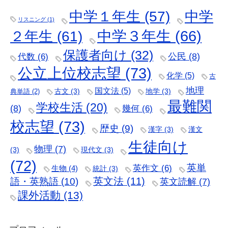
中学
中学１年生
(57)
リスニング
(1)
２年生
(61)
中学３年生
(66)
保護者向け
(32)
公民
(8)
代数
(6)
公立上位校志望
(73)
化学
(5)
古
地理
国文法
(5)
古文
(3)
地学
(3)
典単語
(2)
最難関
学校生活
(20)
(8)
幾何
(6)
校志望
(73)
歴史
(9)
漢字
(3)
漢文
生徒向け
物理
(7)
(3)
現代文
(3)
(72)
英単
英作文
(6)
生物
(4)
統計
(3)
語・英熟語
(10)
英文法
(11)
英文読解
(7)
課外活動
(13)