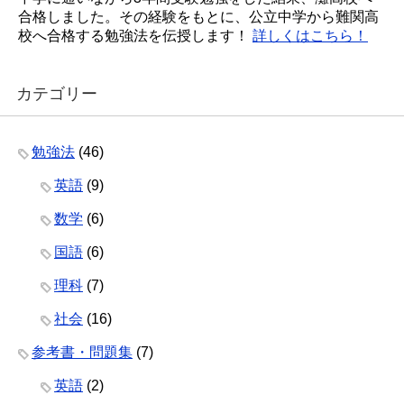
合格しました。その経験をもとに、公立中学から難関高
校へ合格する勉強法を伝授します！
詳しくはこちら！
カテゴリー
勉強法
(46)
英語
(9)
数学
(6)
国語
(6)
理科
(7)
社会
(16)
参考書・問題集
(7)
英語
(2)