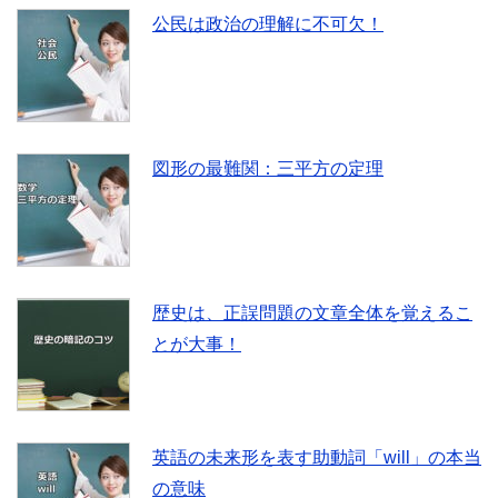
公民は政治の理解に不可欠！
図形の最難関：三平方の定理
歴史は、正誤問題の文章全体を覚えるこ
とが大事！
英語の未来形を表す助動詞「will」の本当
の意味